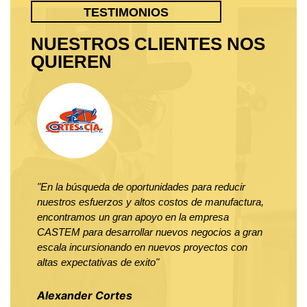
TESTIMONIOS
NUESTROS CLIENTES NOS
QUIEREN
"En la búsqueda de oportunidades para reducir
"Al in
nuestros esfuerzos y altos costos de manufactura,
industr
encontramos un gran apoyo en la empresa
hemos 
CASTEM para desarrollar nuevos negocios a gran
CASTEM
escala incursionando en nuevos proyectos con
escala
altas expectativas de exito"
brinda
exclusi
Alexander Cortes