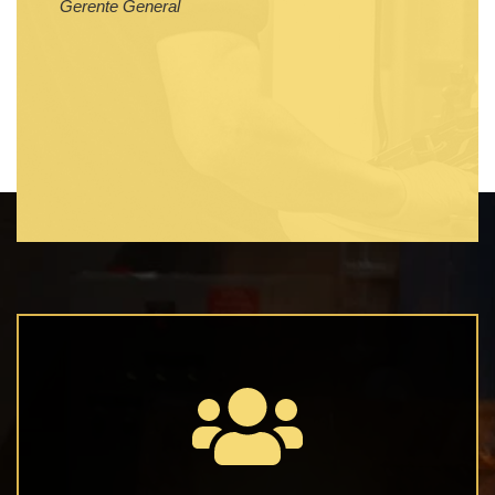
Sara 
Gerente General
Repres