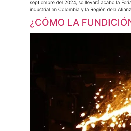
septiembre del 2024, se llevará acabo la Feri
industrial en Colombia y la Región dela Alianz
¿CÓMO LA FUNDICIÓN